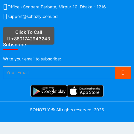
Office : Senpara Parbata, Mirpur-10, Dhaka - 1216
support@sohozly.com.bd
Click To Call
+8801742943243
Subscribe
Write your
email
to subscribe:
SOHOZLY
©
All rights reserved. 2025