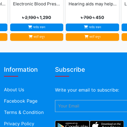
Back Pain Support Belt For Men & Womens
Electronic Blood Pressure Monitor
Hearing aids may help improve brain function
L
৳ 2,190
৳ 1,290
৳ 790
৳ 450
অর্ডার করুন
অর্ডার করুন
কার্টে রাখুন
কার্টে রাখুন
Information
Subscribe
About Us
Write your
email
to subscribe:
Facebook Page
Terms & Condition
Privacy Policy