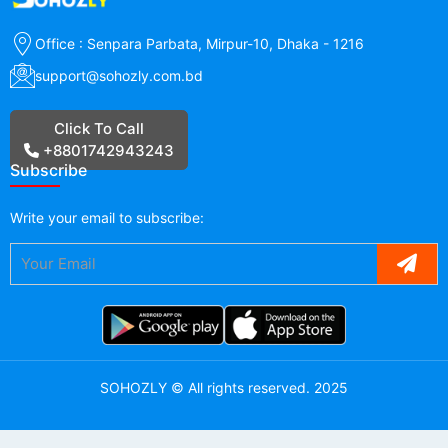
Office : Senpara Parbata, Mirpur-10, Dhaka - 1216
support@sohozly.com.bd
Click To Call
+8801742943243
Subscribe
Write your
email
to subscribe:
SOHOZLY
©
All rights reserved. 2025