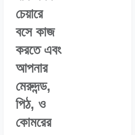
চেয়ারে
বসে কাজ
করতে এবং
আপনার
মেরুদন্ড,
পিঠ, ও
কোমরের