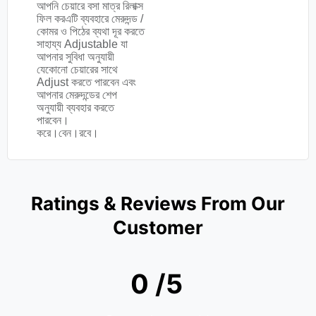
আপনি চেয়ারে বসা মাত্র রিলাক্স
ফিল করএটি ব্যবহারে মেরুদন্ড /
কোমর ও পিঠের ব্যথা দূর করতে
সাহায্য Adjustable যা
আপনার সুবিধা অনুযায়ী
যেকোনো চেয়ারের সাথে
Adjust করতে পারবেন এবং
আপনার মেরুদন্ডের শেপ
অনুযায়ী ব্যবহার করতে
পারবেন।
করে।বেন।রবে।
Ratings & Reviews From Our
Customer
0 /5