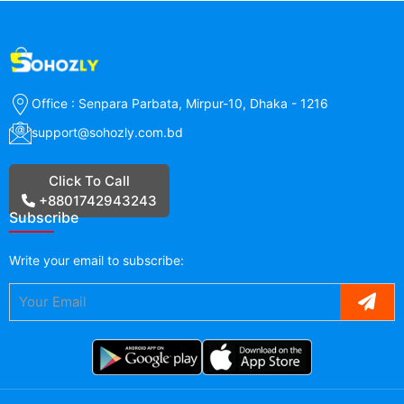
Office : Senpara Parbata, Mirpur-10, Dhaka - 1216
support@sohozly.com.bd
Click To Call
+8801742943243
Subscribe
Write your
email
to subscribe: