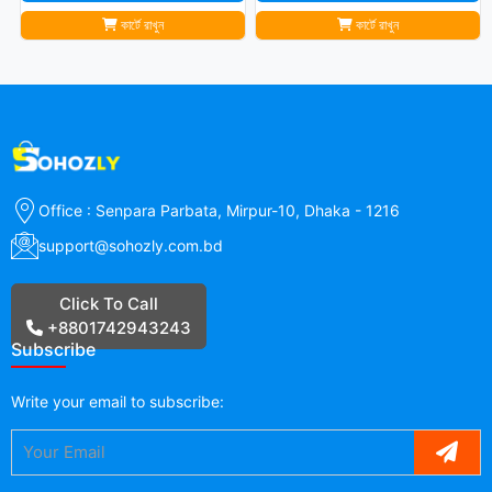
কার্টে রাখুন
কার্টে রাখুন
Office : Senpara Parbata, Mirpur-10, Dhaka - 1216
support@sohozly.com.bd
Click To Call
+8801742943243
Subscribe
Write your
email
to subscribe: